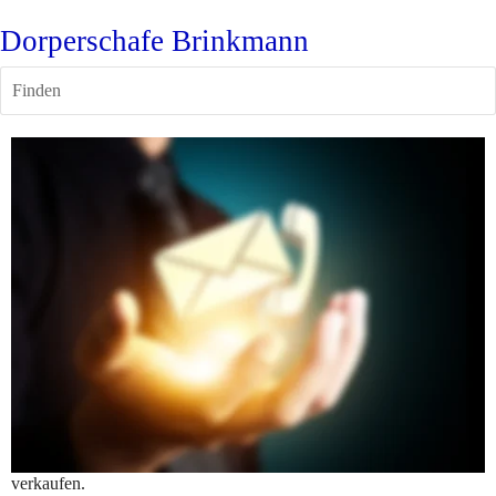
Dorperschafe Brinkmann
Finden
Adresse: 
Henrik Brinkmann
Harle 47
48653 Coesfeld
+49 (0)173-5194182
Mail senden
Immer wieder kleine und größere Gruppen Lämmer und Böcke zu 
verkaufen.